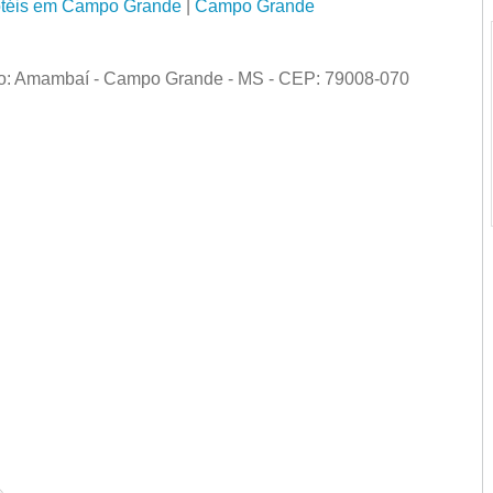
téis em Campo Grande
|
Campo Grande
ro: Amambaí - Campo Grande - MS - CEP: 79008-070