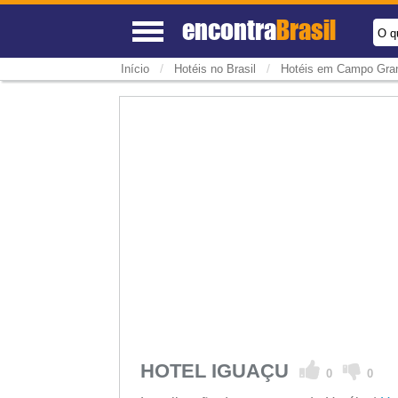
encontra
Brasil
O q
/
/
Início
Hotéis no Brasil
Hotéis em Campo Gra
HOTEL IGUAÇU
0
0