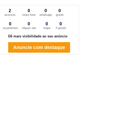
2
0
0
0
acessos
viram fone
whatsapp
gostei
0
0
0
0
orçamentos
cliques site
mapa
ñ gostei
Dê mais visibilidade ao seu anúncio
Anuncie com destaque