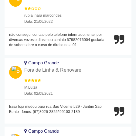
rubia inara marcondes
Data: 21/06/2022
não consegui contato pelo telefone informado. tentei por
diversas vezes e dias meu contato 67982076004 gostaria
de saber sobre o curso de direito nota 01
Campo Grande
Fora de Linha & Renovare
M.Luiza
Data: 02/09/2021
Essa loja mudou para rua São Vicente,529 - Jardim São
Bento - fones: (67)3026-2825/ 99103-2189
Campo Grande