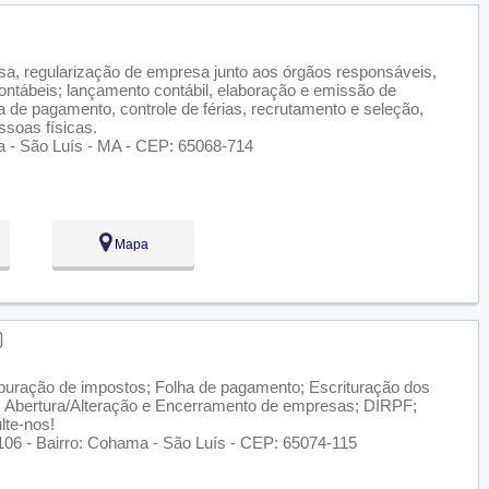
sa, regularização de empresa junto aos órgãos responsáveis,
contábeis; lançamento contábil, elaboração e emissão de
 de pagamento, controle de férias, recrutamento e seleção,
ssoas físicas.
ria - São Luís - MA - CEP: 65068-714
Mapa
Apuração de impostos; Folha de pagamento; Escrituração dos
eis; Abertura/Alteração e Encerramento de empresas; DIRPF;
lte-nos!
106 - Bairro: Cohama - São Luís - CEP: 65074-115