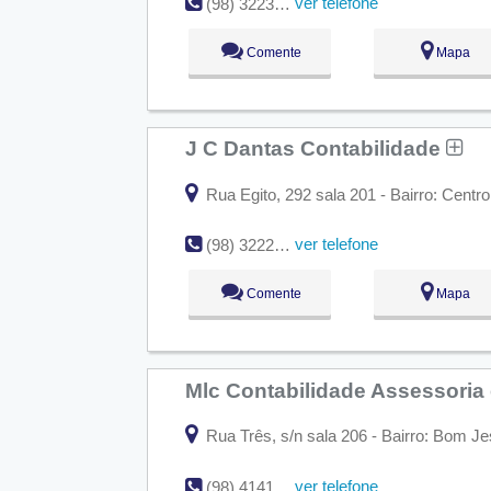
ver telefone
(98) 3223-9003 / 9.8744-0613
Comente
Mapa
J C Dantas Contabilidade
Rua Egito, 292 sala 201 - Bairro: Centro
ver telefone
(98) 3222-8522
Comente
Mapa
Mlc Contabilidade Assessoria
Rua Três, s/n sala 206 - Bairro: Bom Je
ver telefone
(98) 4141-1089