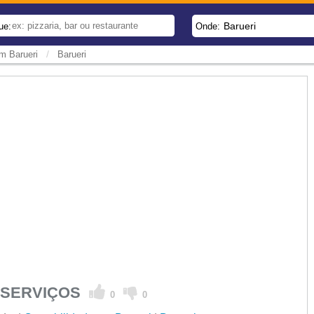
Barueri
ue:
Onde:
/
m Barueri
Barueri
E SERVIÇOS
0
0