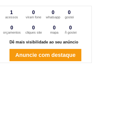
1
0
0
0
acessos
viram fone
whatsapp
gostei
0
0
0
0
orçamentos
cliques site
mapa
ñ gostei
Dê mais visibilidade ao seu anúncio
Anuncie com destaque