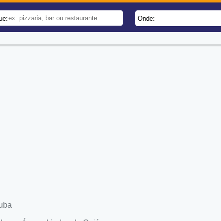
ue:
Onde:
tuba