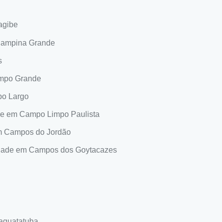
agibe
Campina Grande
s
ampo Grande
po Largo
de em Campo Limpo Paulista
m Campos do Jordão
idade em Campos dos Goytacazes
aguatatuba