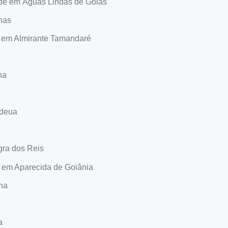
de em Águas Lindas de Goiás
has
 em Almirante Tamandaré
na
ndeua
gra dos Reis
 em Aparecida de Goiânia
na
a