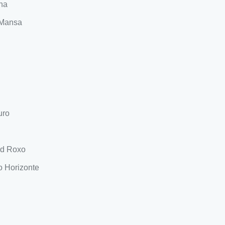
na
 Mansa
uro
rd Roxo
o Horizonte