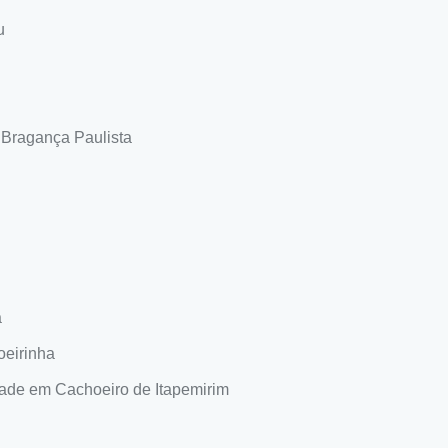
u
 Bragança Paulista
a
oeirinha
dade em Cachoeiro de Itapemirim