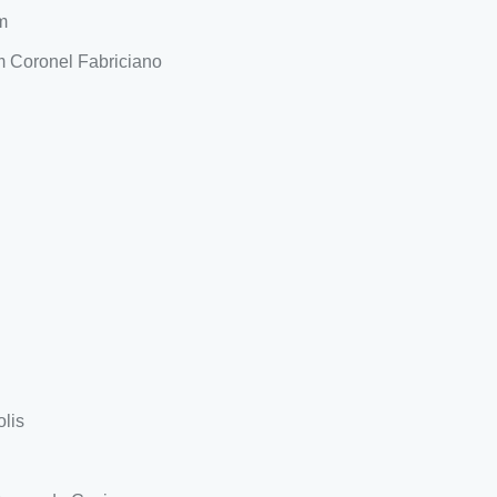
m
m Coronel Fabriciano
lis