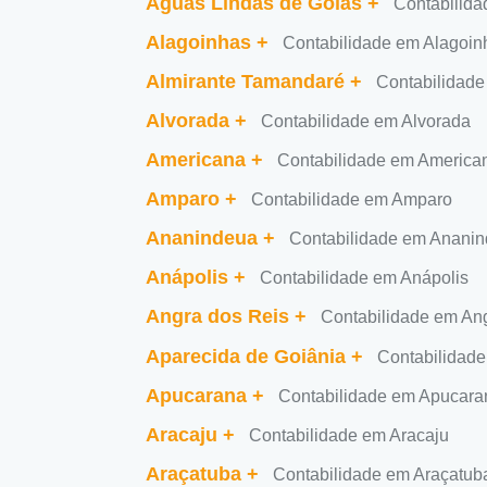
Águas Lindas de Goiás
+
Contabilida
Alagoinhas
+
Contabilidade em Alagoin
Almirante Tamandaré
+
Contabilidade
Alvorada
+
Contabilidade em Alvorada
Americana
+
Contabilidade em America
Amparo
+
Contabilidade em Amparo
Ananindeua
+
Contabilidade em Anani
Anápolis
+
Contabilidade em Anápolis
Angra dos Reis
+
Contabilidade em An
Aparecida de Goiânia
+
Contabilidade
Apucarana
+
Contabilidade em Apucara
Aracaju
+
Contabilidade em Aracaju
Araçatuba
+
Contabilidade em Araçatub