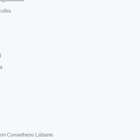
cuíba
l
va
em Conselheiro Lafaiete