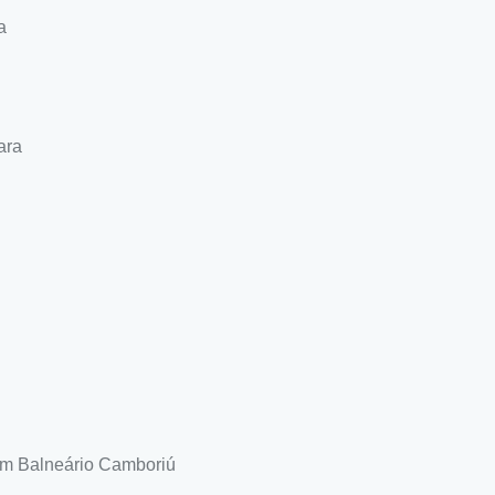
a
ara
em Balneário Camboriú