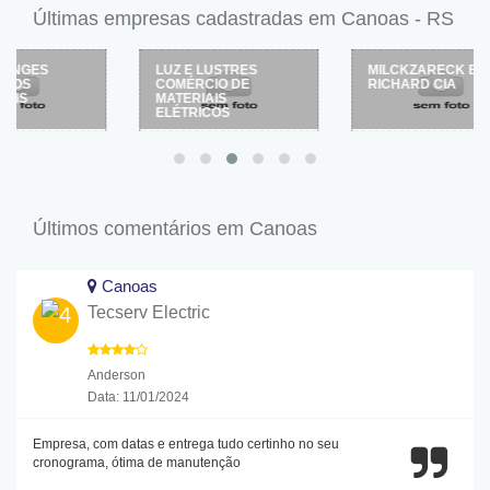
Últimas empresas cadastradas em Canoas - RS
LUZ E LUSTRES
MILCKZARECK E
COMÉRCIO DE
RICHARD CIA
MATERIAIS
ELÉTRICOS
Últimos comentários em Canoas
Canoas
Tecserv Electric
Anderson
Data: 11/01/2024
Empresa, com datas e entrega tudo certinho no seu
cronograma, ótima de manutenção