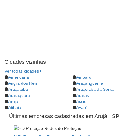
Cidades vizinhas
Ver todas cidades
Americana
Amparo
Angra dos Reis
Araçariguama
Araçatuba
Araçoiaba da Serra
Araraquara
Araras
Arujá
Assis
Atibaia
Avaré
Últimas empresas cadastradas em Arujá - SP