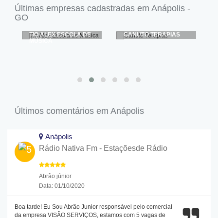
Últimas empresas cadastradas em Anápolis -
GO
DE
CANUTO TERAPIAS
ALLOS ACADEMIA
CRISTÃ DE DANÇA
Últimos comentários em Anápolis
Anápolis
Rádio Nativa Fm - Estaçõesde Rádio
Abrão júnior
Data: 01/10/2020
Boa tarde! Eu Sou Abrão Junior responsável pelo comercial
da empresa VISÃO SERVIÇOS, estamos com 5 vagas de