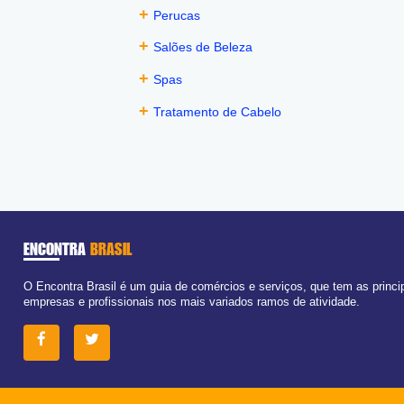
+
Perucas
+
Salões de Beleza
+
Spas
+
Tratamento de Cabelo
ENCONTRA
BRASIL
O Encontra Brasil é um guia de comércios e serviços, que tem as princi
empresas e profissionais nos mais variados ramos de atividade.