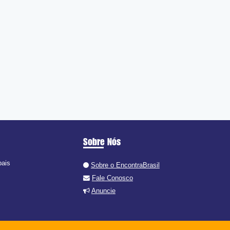
Sobre Nós
pais
Sobre o EncontraBrasil
Fale Conosco
Anuncie