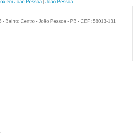
rox em João Pessoa
|
João Pessoa
- Bairro: Centro - João Pessoa - PB - CEP: 58013-131