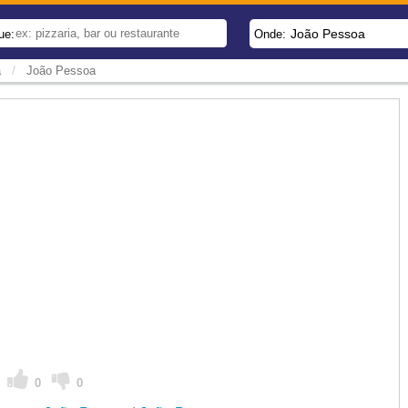
João Pessoa
ue:
Onde:
/
a
João Pessoa
A
0
0