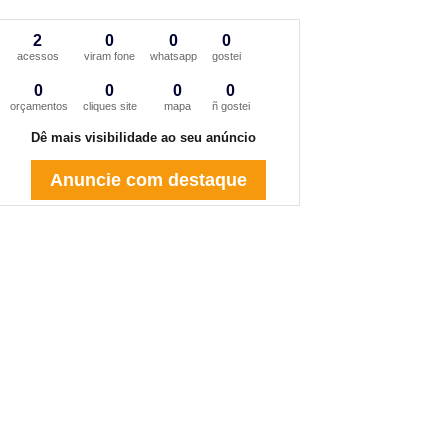
2
0
0
0
acessos
viram fone
whatsapp
gostei
0
0
0
0
orçamentos
cliques site
mapa
ñ gostei
Dê mais visibilidade ao seu anúncio
Anuncie com destaque