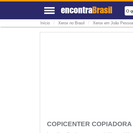
encontra
Brasil
O q
/
/
Início
Xerox no Brasil
Xerox em João Pesso
COPICENTER COPIADOR