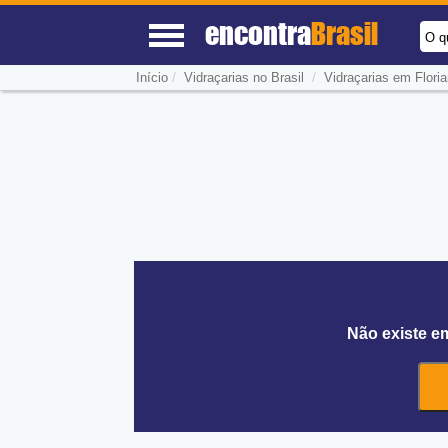
encontra
Brasil
O q
/
/
Início
Vidraçarias no Brasil
Vidraçarias em Floria
Não existe e