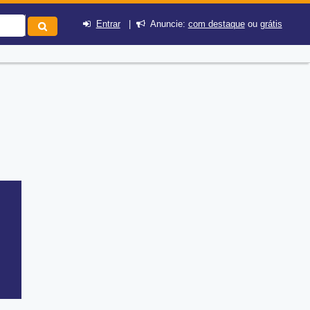
Entrar
|
Anuncie:
com destaque
ou
grátis