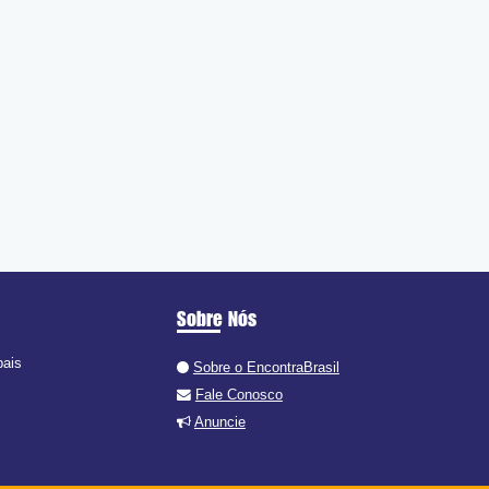
Sobre Nós
pais
Sobre o EncontraBrasil
Fale Conosco
Anuncie