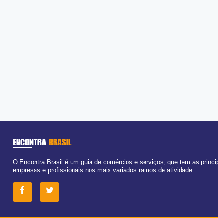
ENCONTRA
BRASIL
O Encontra Brasil é um guia de comércios e serviços, que tem as princi
empresas e profissionais nos mais variados ramos de atividade.