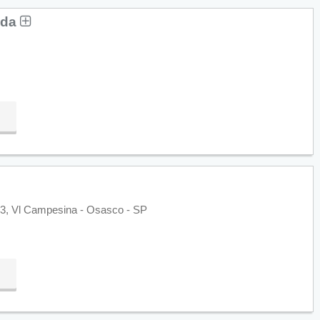
ada
73, Vl Campesina - Osasco - SP