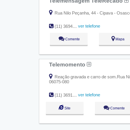
Telemensagem TeleRecado
Rua Nilo Peçanha, 44 - Cipava - Osas
ver telefone
(11) 3694-2636
Comente
Mapa
Telemomento
Reação gravada e carro de som.Rua Nil
06075-080
ver telefone
(11) 3691-4911
Site
Comente