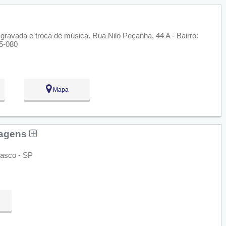
ravada e troca de música. Rua Nilo Peçanha, 44 A - Bairro:
5-080
Mapa
sagens
sasco - SP