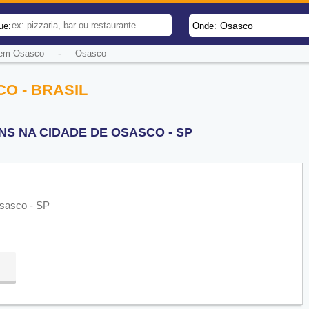
Osasco
ue:
Onde:
-
 em Osasco
Osasco
O - BRASIL
S NA CIDADE DE OSASCO - SP
Osasco - SP