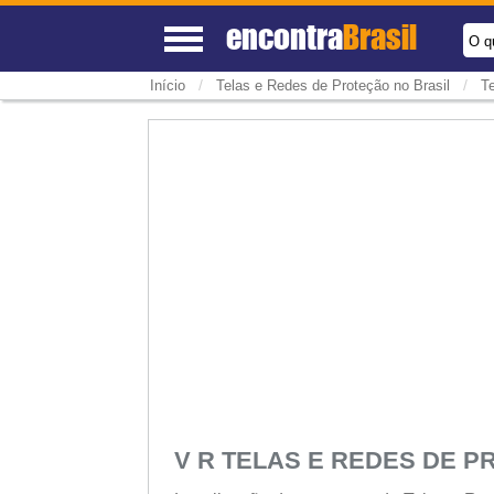
encontra
Brasil
O q
/
/
Início
Telas e Redes de Proteção no Brasil
T
V R TELAS E REDES DE 