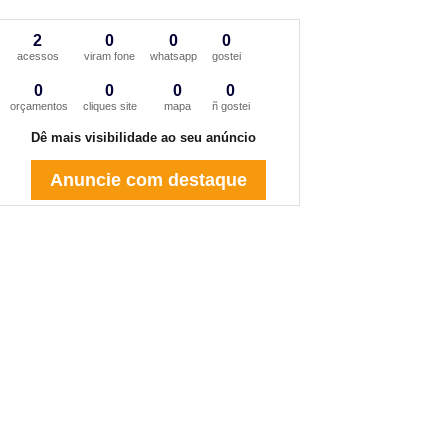
2
0
0
0
acessos
viram fone
whatsapp
gostei
0
0
0
0
orçamentos
cliques site
mapa
ñ gostei
Dê mais visibilidade ao seu anúncio
Anuncie com destaque