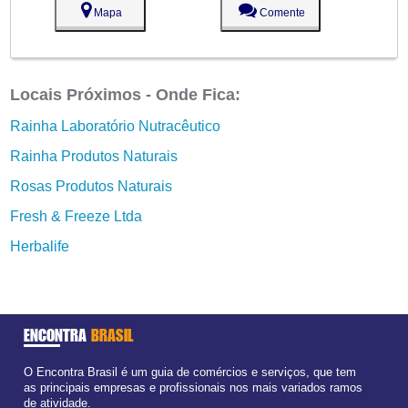
Mapa
Comente
Locais Próximos - Onde Fica:
Rainha Laboratório Nutracêutico
Rainha Produtos Naturais
Rosas Produtos Naturais
Fresh & Freeze Ltda
Herbalife
ENCONTRA
BRASIL
O Encontra Brasil é um guia de comércios e serviços, que tem
as principais empresas e profissionais nos mais variados ramos
de atividade.