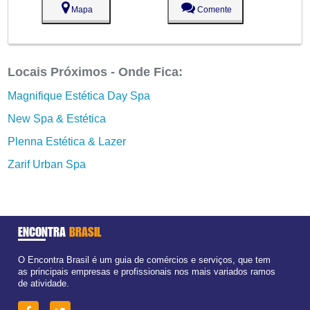
Mapa
Comente
Locais Próximos - Onde Fica:
Magnifique Estética Day Spa
New Spa & Estética
Plenna Estética & Lazer
Zarif Urban Spa
ENCONTRA
BRASIL
O Encontra Brasil é um guia de comércios e serviços, que tem
as principais empresas e profissionais nos mais variados ramos
de atividade.