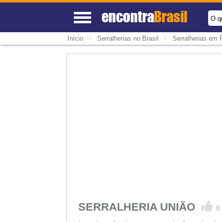
encontra
Brasil
O q
/
/
Início
Serralherias no Brasil
Serralherias em 
SERRALHERIA UNIÃO
0