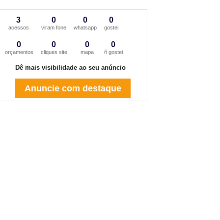
3
0
0
0
acessos
viram fone
whatsapp
gostei
0
0
0
0
orçamentos
cliques site
mapa
ñ gostei
Dê mais visibilidade ao seu anúncio
Anuncie com destaque