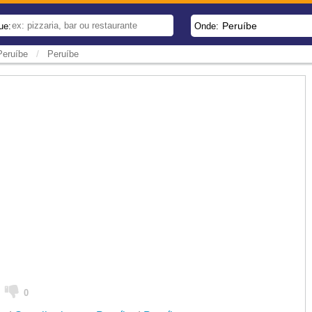
Peruíbe
ue:
Onde:
/
Peruíbe
Peruíbe
0