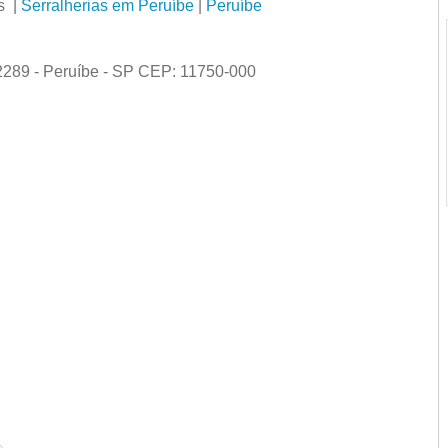
s |
Serralherias em Peruíbe
|
Peruíbe
289 - Peruíbe - SP CEP: 11750-000