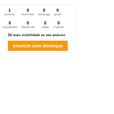
1
0
0
0
acessos
viram fone
whatsapp
gostei
0
0
0
0
orçamentos
cliques site
mapa
ñ gostei
Dê mais visibilidade ao seu anúncio
Anuncie com destaque