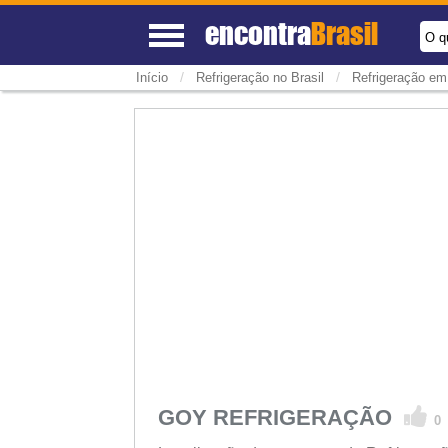
encontra
Brasil
O q
/
/
Início
Refrigeração no Brasil
Refrigeração em 
GOY REFRIGERAÇÃO
0