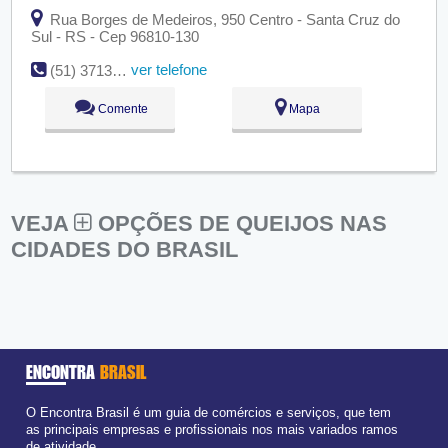
Rua Borges de Medeiros, 950 Centro - Santa Cruz do
Sul - RS - Cep 96810-130
ver telefone
(51) 3713-2693
Comente
Mapa
VEJA
OPÇÕES DE QUEIJOS NAS
CIDADES DO BRASIL
ENCONTRA
BRASIL
O Encontra Brasil é um guia de comércios e serviços, que tem
as principais empresas e profissionais nos mais variados ramos
de atividade.