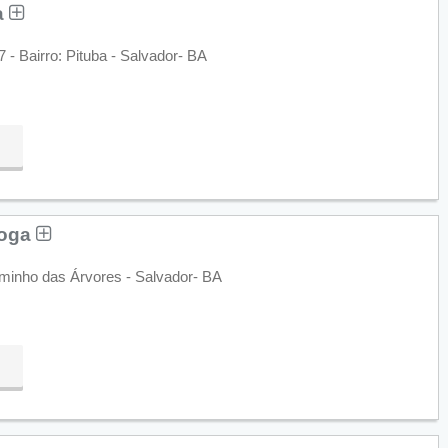
a
 - Bairro: Pituba - Salvador- BA
loga
minho das Árvores - Salvador- BA