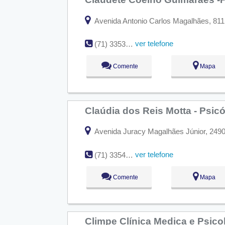
Avenida Antonio Carlos Magalhães, 811 s
ver telefone
(71) 3353-7062
Comente
Mapa
Claúdia dos Reis Motta - Psic
Avenida Juracy Magalhães Júnior, 2490 
ver telefone
(71) 3354-3352
Comente
Mapa
Climpe Clínica Medica e Psico