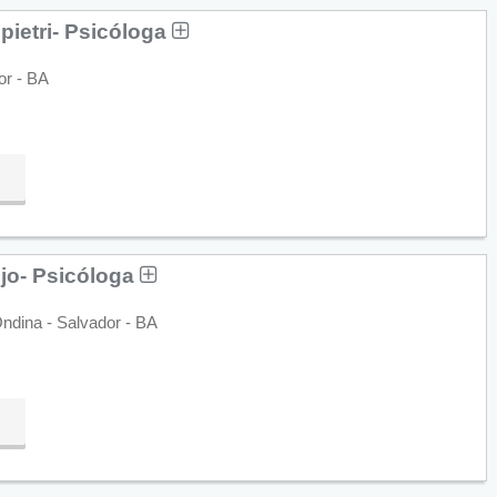
ietri- Psicóloga
or - BA
újo- Psicóloga
Ondina - Salvador - BA