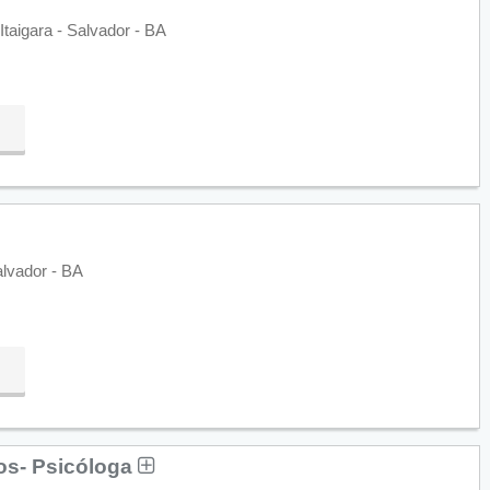
Itaigara - Salvador - BA
alvador - BA
tos- Psicóloga