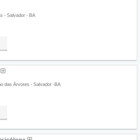
as - Salvador - BA
a
o das Árvores - Salvador -BA
Psicóloga