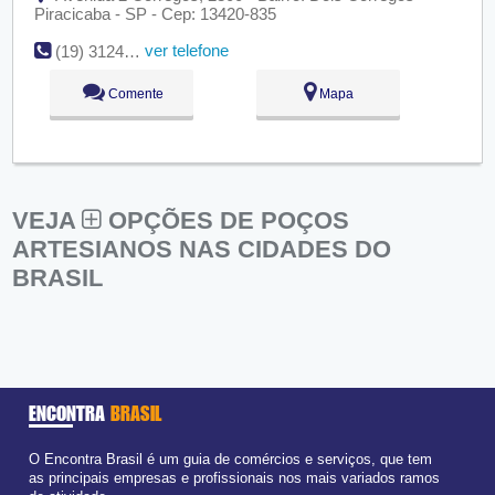
Piracicaba - SP - Cep: 13420-835
ver telefone
(19) 3124-3000
Comente
Mapa
VEJA
OPÇÕES DE POÇOS
ARTESIANOS NAS CIDADES DO
BRASIL
ENCONTRA
BRASIL
O Encontra Brasil é um guia de comércios e serviços, que tem
as principais empresas e profissionais nos mais variados ramos