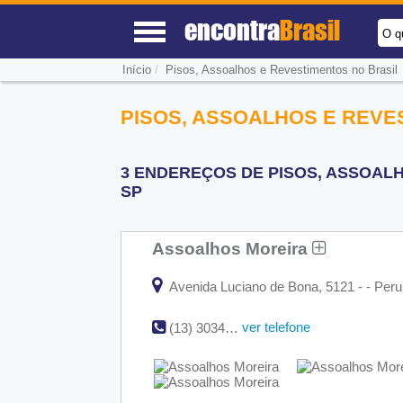
encontra
Brasil
O q
/
Início
Pisos, Assoalhos e Revestimentos no Brasil
PISOS, ASSOALHOS E REVE
3 ENDEREÇOS DE PISOS, ASSOALH
SP
Assoalhos Moreira
Avenida Luciano de Bona, 5121 - - Peruí
ver telefone
(13) 3034-8306 | (11) 2281-7464