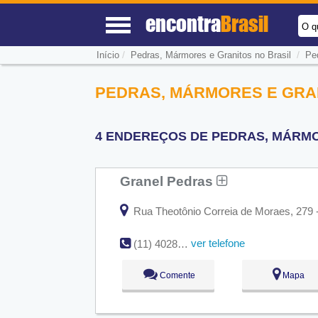
encontra
Brasil
O q
/
/
Início
Pedras, Mármores e Granitos no Brasil
Pe
PEDRAS, MÁRMORES E GRAN
4 ENDEREÇOS DE PEDRAS, MÁRMOR
Granel Pedras
Rua Theotônio Correia de Moraes, 279 - 
ver telefone
(11) 4028-4542
Comente
Mapa