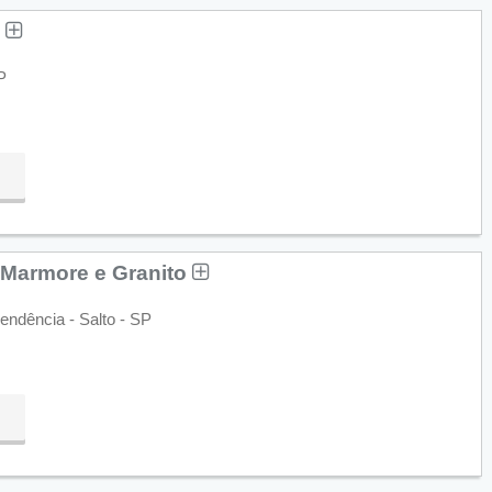
s
P
, Marmore e Granito
endência - Salto - SP