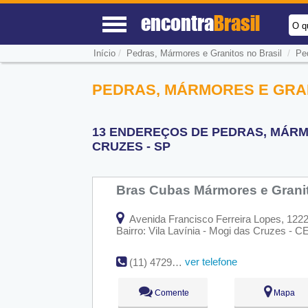
encontra
Brasil
O q
/
/
Início
Pedras, Mármores e Granitos no Brasil
Pe
PEDRAS, MÁRMORES E GRAN
13 ENDEREÇOS DE PEDRAS, MÁRM
CRUZES - SP
Bras Cubas Mármores e Granit
Avenida Francisco Ferreira Lopes, 122
Bairro: Vila Lavínia - Mogi das Cruzes - 
ver telefone
(11) 4729-9616
Comente
Mapa