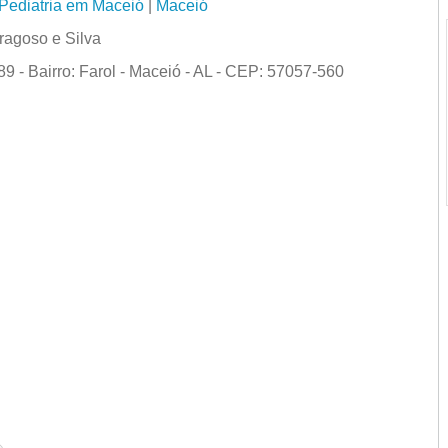
Pediatria em Maceió
|
Maceió
ragoso e Silva
9 - Bairro: Farol - Maceió - AL - CEP: 57057-560