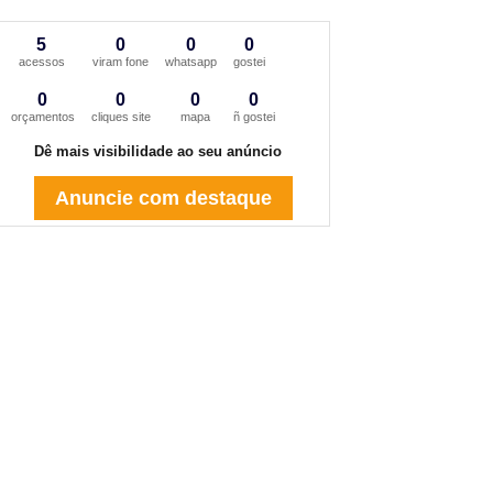
5
0
0
0
acessos
viram fone
whatsapp
gostei
0
0
0
0
orçamentos
cliques site
mapa
ñ gostei
Dê mais visibilidade ao seu anúncio
Anuncie com destaque