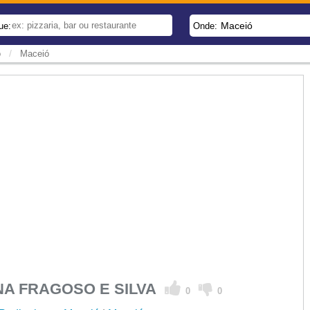
Maceió
ue:
Onde:
/
ó
Maceió
NA FRAGOSO E SILVA
0
0