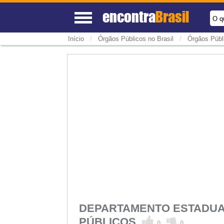
encontra
Brasil
O q
/
/
Início
Órgãos Públicos no Brasil
Órgãos Públ
DEPARTAMENTO ESTADUAL
PÚBLICOS
0
0