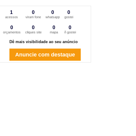
1
0
0
0
acessos
viram fone
whatsapp
gostei
0
0
0
0
orçamentos
cliques site
mapa
ñ gostei
Dê mais visibilidade ao seu anúncio
Anuncie com destaque