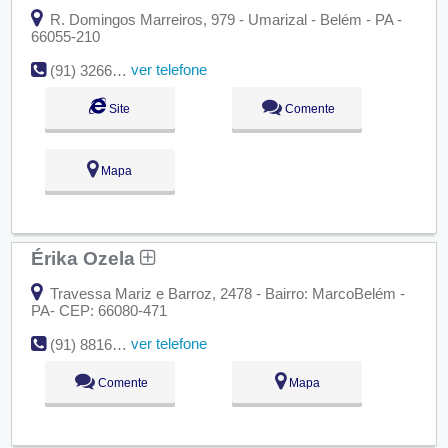
R. Domingos Marreiros, 979 - Umarizal - Belém - PA -
66055-210
ver telefone
(91) 3266-2800
Site
Comente
Mapa
Érika Ozela
Travessa Mariz e Barroz, 2478 - Bairro: MarcoBelém -
PA- CEP: 66080-471
ver telefone
(91)
8816-0700eozela@hotmail.com
Comente
Mapa