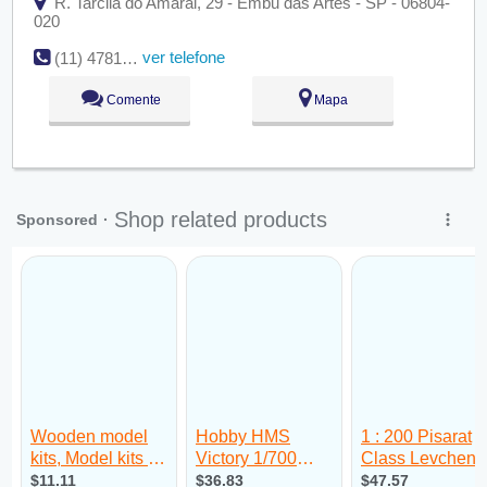
R. Tarcila do Amaral, 29 - Embu das Artes - SP - 06804-
020
ver telefone
(11) 4781-6521
Comente
Mapa