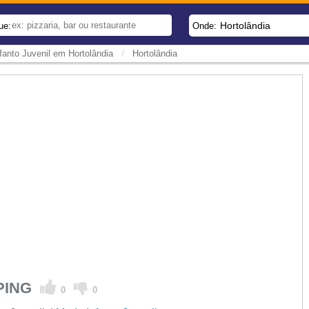
Hortolândia
ue:
Onde:
/
fanto Juvenil em Hortolândia
Hortolândia
PPING
0
0