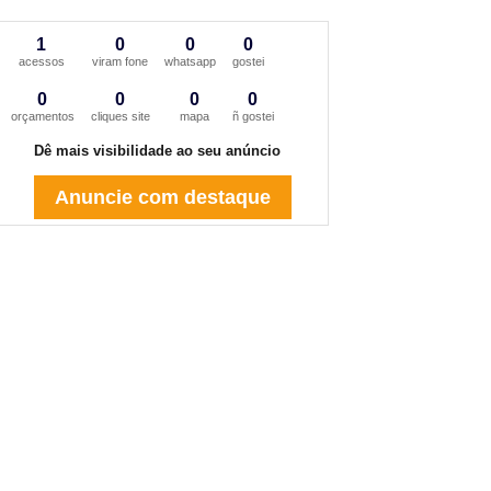
1
0
0
0
acessos
viram fone
whatsapp
gostei
0
0
0
0
orçamentos
cliques site
mapa
ñ gostei
Dê mais visibilidade ao seu anúncio
Anuncie com destaque