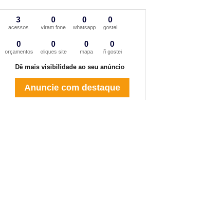
3
0
0
0
acessos
viram fone
whatsapp
gostei
0
0
0
0
orçamentos
cliques site
mapa
ñ gostei
Dê mais visibilidade ao seu anúncio
Anuncie com destaque