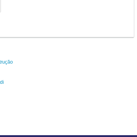
trução
di