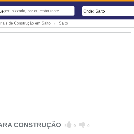
Salto
ue:
Onde:
/
riais de Construção em Salto
Salto
 PARA CONSTRUÇÃO
0
0