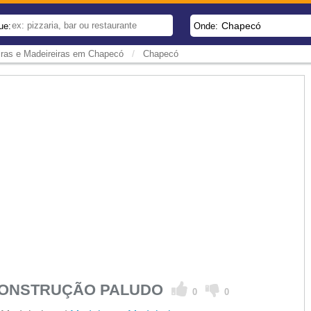
Chapecó
ue:
Onde:
/
ras e Madeireiras em Chapecó
Chapecó
 CONSTRUÇÃO PALUDO
0
0