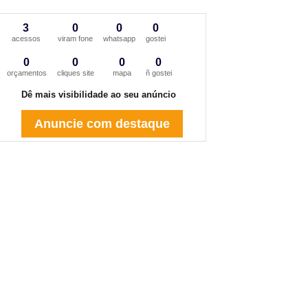
3
0
0
0
acessos
viram fone
whatsapp
gostei
0
0
0
0
orçamentos
cliques site
mapa
ñ gostei
Dê mais visibilidade ao seu anúncio
Anuncie com destaque