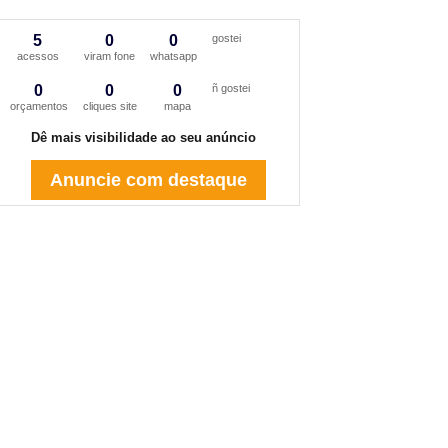
5
0
0
gostei
acessos
viram fone
whatsapp
0
0
0
ñ gostei
orçamentos
cliques site
mapa
Dê mais visibilidade ao seu anúncio
Anuncie com destaque