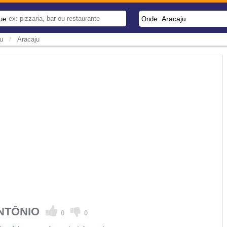
Aracaju
ue:
Onde:
/
u
Aracaju
ANTÔNIO
0
0