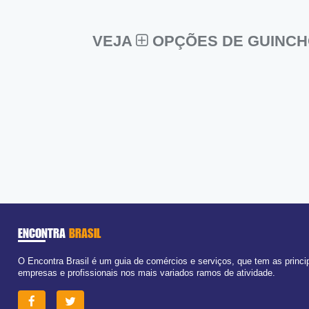
VEJA
OPÇÕES DE GUINCH
ENCONTRA
BRASIL
O Encontra Brasil é um guia de comércios e serviços, que tem as princi
empresas e profissionais nos mais variados ramos de atividade.