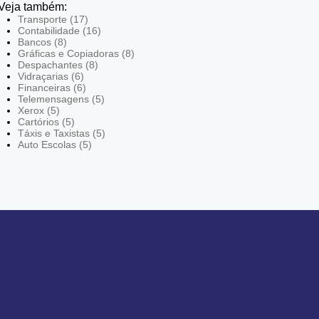
Veja também:
Transporte (17)
Contabilidade (16)
Bancos (8)
Gráficas e Copiadoras (8)
Despachantes (8)
Vidraçarias (6)
Financeiras (6)
Telemensagens (5)
Xerox (5)
Cartórios (5)
Táxis e Taxistas (5)
Auto Escolas (5)