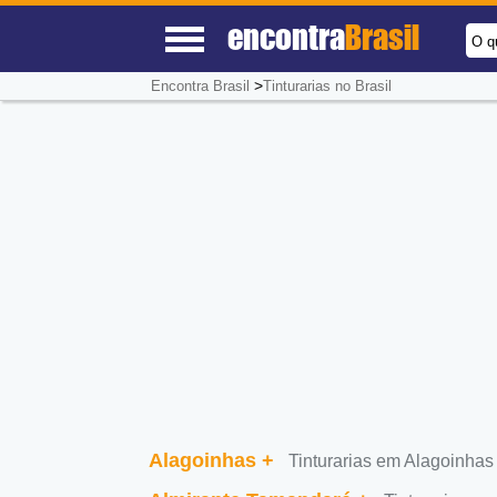
encontra
Brasil
O q
>
Encontra Brasil
Tinturarias no Brasil
Alagoinhas
+
Tinturarias em Alagoinhas