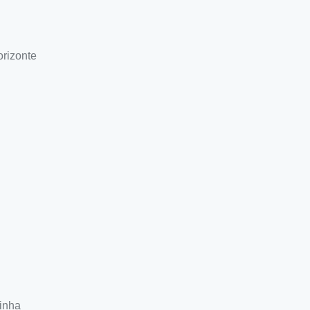
orizonte
rinha