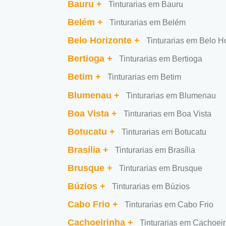
Bauru
+
Tinturarias em Bauru
Belém
+
Tinturarias em Belém
Belo Horizonte
+
Tinturarias em Belo H
Bertioga
+
Tinturarias em Bertioga
Betim
+
Tinturarias em Betim
Blumenau
+
Tinturarias em Blumenau
Boa Vista
+
Tinturarias em Boa Vista
Botucatu
+
Tinturarias em Botucatu
Brasília
+
Tinturarias em Brasília
Brusque
+
Tinturarias em Brusque
Búzios
+
Tinturarias em Búzios
Cabo Frio
+
Tinturarias em Cabo Frio
Cachoeirinha
+
Tinturarias em Cachoei