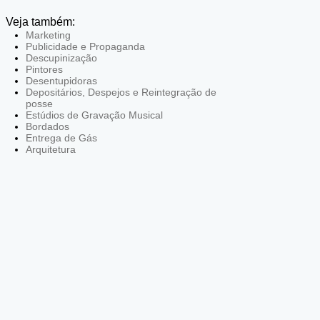
Veja também:
Marketing
Publicidade e Propaganda
Descupinização
Pintores
Desentupidoras
Depositários, Despejos e Reintegração de
posse
Estúdios de Gravação Musical
Bordados
Entrega de Gás
Arquitetura