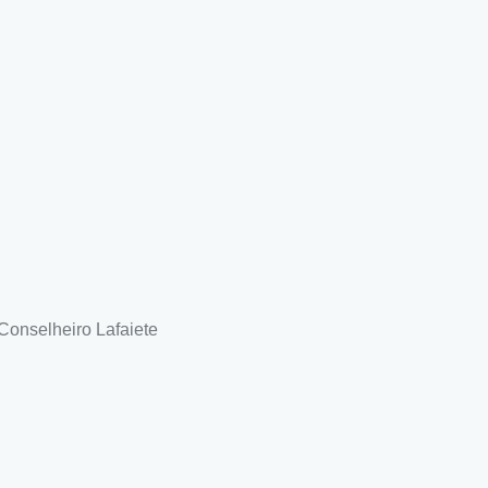
 Conselheiro Lafaiete