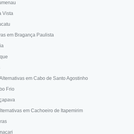
lumenau
a Vista
ucatu
ivas em Bragança Paulista
ia
sque
s
 Alternativas em Cabo de Santo Agostinho
bo Frio
açapava
lternativas em Cachoeiro de Itapemirim
iras
maçari