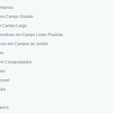
ampinas
s em Campo Grande
em Campo Largo
ernativas em Campo Limpo Paulista
ativas em Campos do Jordão
as
 em Caraguatatuba
aru
scavel
aia
s
apecó