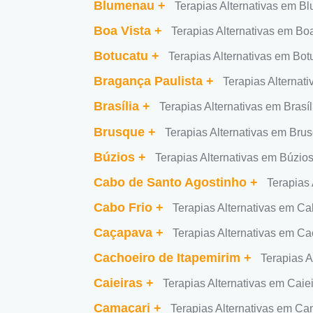
Blumenau
+
Terapias Alternativas em B
Boa Vista
+
Terapias Alternativas em Bo
Botucatu
+
Terapias Alternativas em Bot
Bragança Paulista
+
Terapias Alternat
Brasília
+
Terapias Alternativas em Brasíl
Brusque
+
Terapias Alternativas em Bru
Búzios
+
Terapias Alternativas em Búzio
Cabo de Santo Agostinho
+
Terapias
Cabo Frio
+
Terapias Alternativas em Ca
Caçapava
+
Terapias Alternativas em C
Cachoeiro de Itapemirim
+
Terapias A
Caieiras
+
Terapias Alternativas em Caie
Camaçari
+
Terapias Alternativas em Ca