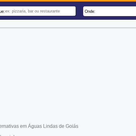
ue:
Onde:
ternativas em Águas Lindas de Goiás