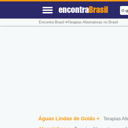
encontra
Brasil
O q
>
Encontra Brasil
Terapias Alternativas no Brasil
Águas Lindas de Goiás
+
Terapias Al