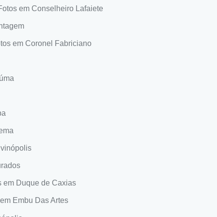
otos em Conselheiro Lafaiete
ontagem
tos em Coronel Fabriciano
iúma
ba
dema
vinópolis
urados
s em Duque de Caxias
 em Embu Das Artes