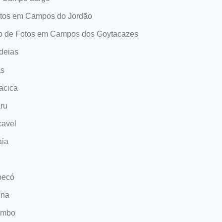
tos em Campos do Jordão
o de Fotos em Campos dos Goytacazes
deias
as
acica
ru
cavel
aia
pecó
ina
ombo