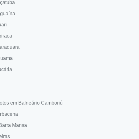
açatuba
aguaína
ari
piraca
araquara
aruama
ucária
otos em Balneário Camboriú
arbacena
Barra Mansa
eiras