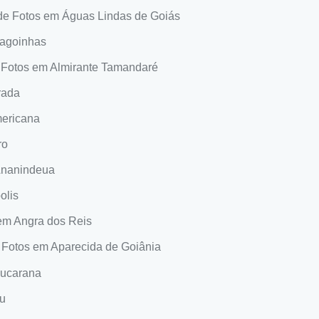
de Fotos em Águas Lindas de Goiás
lagoinhas
 Fotos em Almirante Tamandaré
rada
ericana
ro
Ananindeua
olis
em Angra dos Reis
 Fotos em Aparecida de Goiânia
pucarana
ju