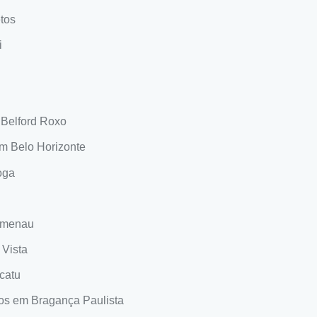
tos
i
 Belford Roxo
m Belo Horizonte
oga
umenau
Vista
catu
os em Bragança Paulista