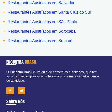
+
Restaurantes Austríacos em Salvador
+
Restaurantes Austríacos em Santa Cruz do Sul
+
Restaurantes Austríacos em São Paulo
+
Restaurantes Austríacos em Sorocaba
+
Restaurantes Austríacos em Sumaré
ENCONTRA
BRASIL
O Encontra Brasil é um guia de comércios e serviços, que tem
as principais empresas e profissionais nos mais variados ramos
de atividade.
Sobre Nós