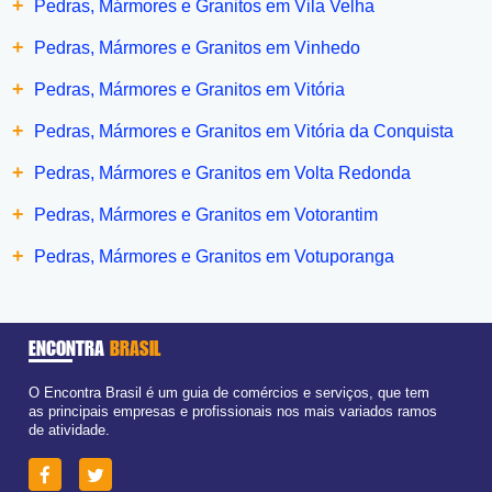
+
Pedras, Mármores e Granitos em Vila Velha
+
Pedras, Mármores e Granitos em Vinhedo
+
Pedras, Mármores e Granitos em Vitória
+
Pedras, Mármores e Granitos em Vitória da Conquista
+
Pedras, Mármores e Granitos em Volta Redonda
+
Pedras, Mármores e Granitos em Votorantim
+
Pedras, Mármores e Granitos em Votuporanga
ENCONTRA
BRASIL
O Encontra Brasil é um guia de comércios e serviços, que tem
as principais empresas e profissionais nos mais variados ramos
de atividade.