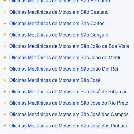
+
Oficinas Mecânicas de Motos em São Bernardo
+
Oficinas Mecânicas de Motos em São Caetano
+
Oficinas Mecânicas de Motos em São Carlos
+
Oficinas Mecânicas de Motos em São Gonçalo
+
Oficinas Mecânicas de Motos em São João da Boa Vista
+
Oficinas Mecânicas de Motos em São João de Meriti
+
Oficinas Mecânicas de Motos em São João Del Rei
+
Oficinas Mecânicas de Motos em São José
+
Oficinas Mecânicas de Motos em São José de Ribamar
+
Oficinas Mecânicas de Motos em São José do Rio Preto
+
Oficinas Mecânicas de Motos em São José dos Campos
+
Oficinas Mecânicas de Motos em São José dos Pinhais