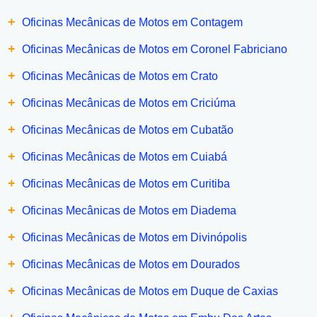
+
Oficinas Mecânicas de Motos em Contagem
+
Oficinas Mecânicas de Motos em Coronel Fabriciano
+
Oficinas Mecânicas de Motos em Crato
+
Oficinas Mecânicas de Motos em Criciúma
+
Oficinas Mecânicas de Motos em Cubatão
+
Oficinas Mecânicas de Motos em Cuiabá
+
Oficinas Mecânicas de Motos em Curitiba
+
Oficinas Mecânicas de Motos em Diadema
+
Oficinas Mecânicas de Motos em Divinópolis
+
Oficinas Mecânicas de Motos em Dourados
+
Oficinas Mecânicas de Motos em Duque de Caxias