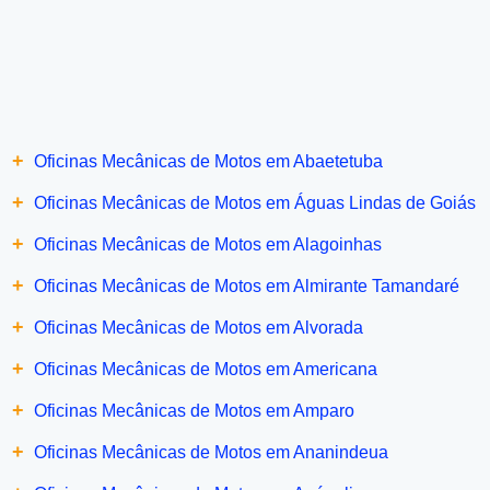
+
Oficinas Mecânicas de Motos em Abaetetuba
+
Oficinas Mecânicas de Motos em Águas Lindas de Goiás
+
Oficinas Mecânicas de Motos em Alagoinhas
+
Oficinas Mecânicas de Motos em Almirante Tamandaré
+
Oficinas Mecânicas de Motos em Alvorada
+
Oficinas Mecânicas de Motos em Americana
+
Oficinas Mecânicas de Motos em Amparo
+
Oficinas Mecânicas de Motos em Ananindeua