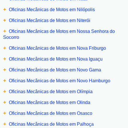
+
Oficinas Mecânicas de Motos em Nilópolis
+
Oficinas Mecânicas de Motos em Niterói
+
Oficinas Mecânicas de Motos em Nossa Senhora do
Socorro
+
Oficinas Mecânicas de Motos em Nova Friburgo
+
Oficinas Mecânicas de Motos em Nova Iguaçu
+
Oficinas Mecânicas de Motos em Novo Gama
+
Oficinas Mecânicas de Motos em Novo Hamburgo
+
Oficinas Mecânicas de Motos em Olímpia
+
Oficinas Mecânicas de Motos em Olinda
+
Oficinas Mecânicas de Motos em Osasco
+
Oficinas Mecânicas de Motos em Palhoça