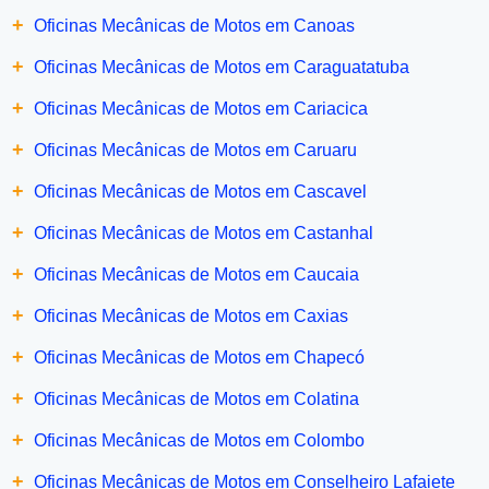
+
Oficinas Mecânicas de Motos em Canoas
+
Oficinas Mecânicas de Motos em Caraguatatuba
+
Oficinas Mecânicas de Motos em Cariacica
+
Oficinas Mecânicas de Motos em Caruaru
+
Oficinas Mecânicas de Motos em Cascavel
+
Oficinas Mecânicas de Motos em Castanhal
+
Oficinas Mecânicas de Motos em Caucaia
+
Oficinas Mecânicas de Motos em Caxias
+
Oficinas Mecânicas de Motos em Chapecó
+
Oficinas Mecânicas de Motos em Colatina
+
Oficinas Mecânicas de Motos em Colombo
+
Oficinas Mecânicas de Motos em Conselheiro Lafaiete