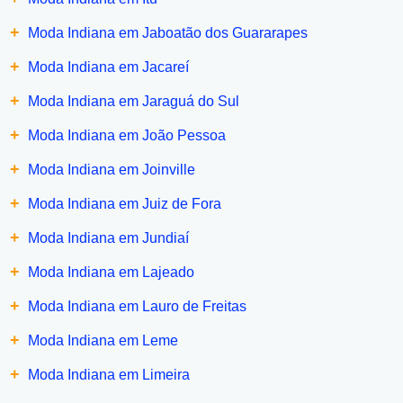
+
Moda Indiana em Jaboatão dos Guararapes
+
Moda Indiana em Jacareí
+
Moda Indiana em Jaraguá do Sul
+
Moda Indiana em João Pessoa
+
Moda Indiana em Joinville
+
Moda Indiana em Juiz de Fora
+
Moda Indiana em Jundiaí
+
Moda Indiana em Lajeado
+
Moda Indiana em Lauro de Freitas
+
Moda Indiana em Leme
+
Moda Indiana em Limeira