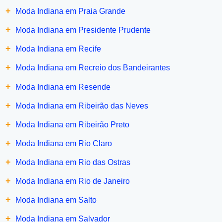
+
Moda Indiana em Praia Grande
+
Moda Indiana em Presidente Prudente
+
Moda Indiana em Recife
+
Moda Indiana em Recreio dos Bandeirantes
+
Moda Indiana em Resende
+
Moda Indiana em Ribeirão das Neves
+
Moda Indiana em Ribeirão Preto
+
Moda Indiana em Rio Claro
+
Moda Indiana em Rio das Ostras
+
Moda Indiana em Rio de Janeiro
+
Moda Indiana em Salto
+
Moda Indiana em Salvador