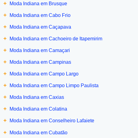
+
Moda Indiana em Brusque
+
Moda Indiana em Cabo Frio
+
Moda Indiana em Caçapava
+
Moda Indiana em Cachoeiro de Itapemirim
+
Moda Indiana em Camaçari
+
Moda Indiana em Campinas
+
Moda Indiana em Campo Largo
+
Moda Indiana em Campo Limpo Paulista
+
Moda Indiana em Caxias
+
Moda Indiana em Colatina
+
Moda Indiana em Conselheiro Lafaiete
+
Moda Indiana em Cubatão