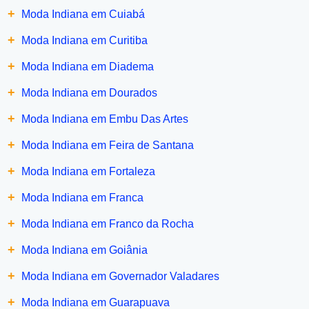
+
Moda Indiana em Cuiabá
+
Moda Indiana em Curitiba
+
Moda Indiana em Diadema
+
Moda Indiana em Dourados
+
Moda Indiana em Embu Das Artes
+
Moda Indiana em Feira de Santana
+
Moda Indiana em Fortaleza
+
Moda Indiana em Franca
+
Moda Indiana em Franco da Rocha
+
Moda Indiana em Goiânia
+
Moda Indiana em Governador Valadares
+
Moda Indiana em Guarapuava