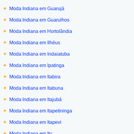
+
Moda Indiana em Guarujá
+
Moda Indiana em Guarulhos
+
Moda Indiana em Hortolândia
+
Moda Indiana em Ilhéus
+
Moda Indiana em Indaiatuba
+
Moda Indiana em Ipatinga
+
Moda Indiana em Itabira
+
Moda Indiana em Itabuna
+
Moda Indiana em Itajubá
+
Moda Indiana em Itapetininga
+
Moda Indiana em Itapevi
+
Moda Indiana em Itu