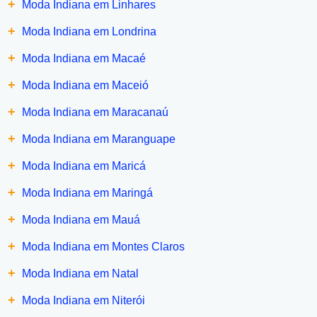
+
Moda Indiana em Linhares
+
Moda Indiana em Londrina
+
Moda Indiana em Macaé
+
Moda Indiana em Maceió
+
Moda Indiana em Maracanaú
+
Moda Indiana em Maranguape
+
Moda Indiana em Maricá
+
Moda Indiana em Maringá
+
Moda Indiana em Mauá
+
Moda Indiana em Montes Claros
+
Moda Indiana em Natal
+
Moda Indiana em Niterói