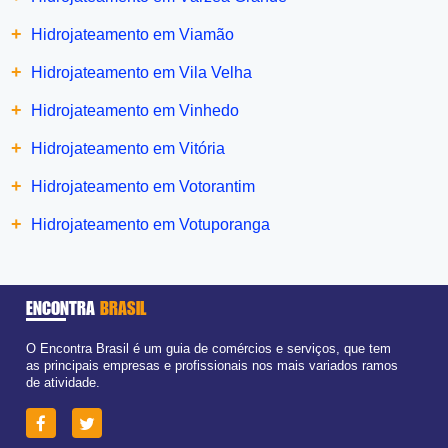
+
Hidrojateamento em Viamão
+
Hidrojateamento em Vila Velha
+
Hidrojateamento em Vinhedo
+
Hidrojateamento em Vitória
+
Hidrojateamento em Votorantim
+
Hidrojateamento em Votuporanga
ENCONTRA
BRASIL
O Encontra Brasil é um guia de comércios e serviços, que tem
as principais empresas e profissionais nos mais variados ramos
de atividade.