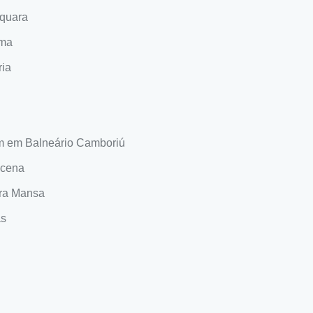
aquara
ama
ria
m em Balneário Camboriú
acena
ra Mansa
as