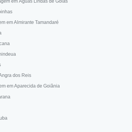
magem em Águas Lindas de Goiás
oinhas
gem em Almirante Tamandaré
a
icana
nindeua
s
Angra dos Reis
gem em Aparecida de Goiânia
arana
tuba