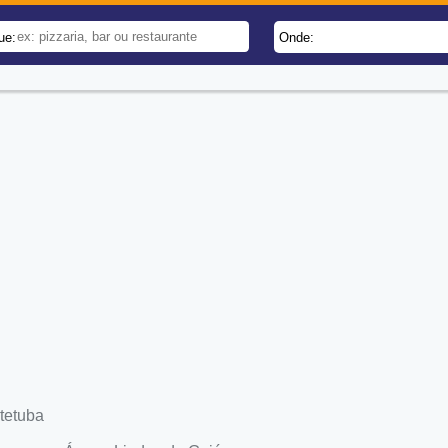
ue:
Onde:
tetuba