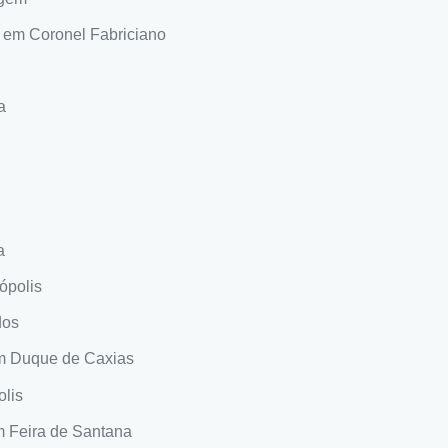
 em Coronel Fabriciano
a
a
ópolis
dos
m Duque de Caxias
lis
 Feira de Santana