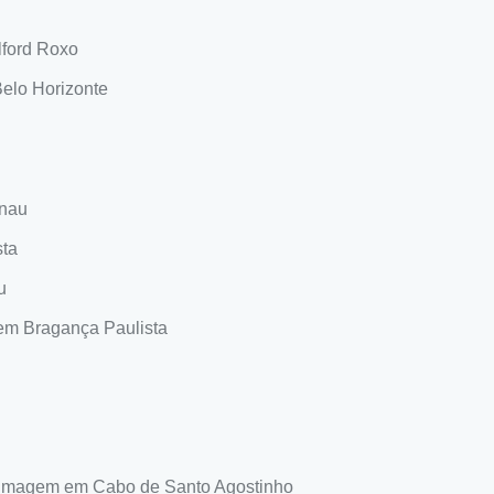
lford Roxo
elo Horizonte
enau
sta
u
em Bragança Paulista
ilmagem em Cabo de Santo Agostinho