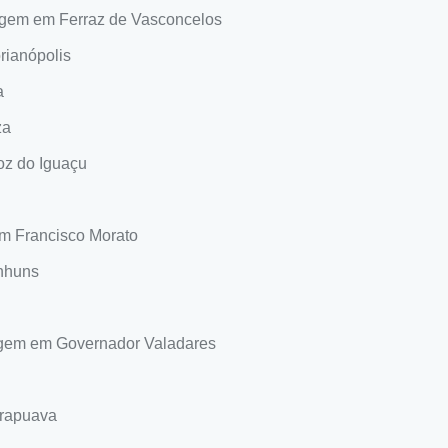
agem em Ferraz de Vasconcelos
rianópolis
a
za
oz do Iguaçu
m Francisco Morato
nhuns
agem em Governador Valadares
rapuava