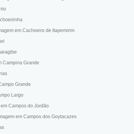
rio
choeirinha
lmagem em Cachoeiro de Itapemirim
ri
aragibe
m Campina Grande
nas
 Campo Grande
ampo Largo
m em Campos do Jordão
ilmagem em Campos dos Goytacazes
as