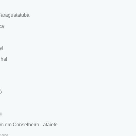
Caraguatatuba
ca
el
nhal
ó
o
m em Conselheiro Lafaiete
agem