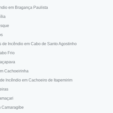
êndio em Bragança Paulista
ília
usque
os
es de Incêndio em Cabo de Santo Agostinho
abo Frio
Caçapava
 em Cachoeirinha
 de Incêndio em Cachoeiro de Itapemirim
eiras
Camaçari
em Camaragibe