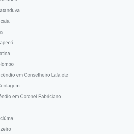
catanduva
ucaia
as
hapecó
atina
olombo
Incêndio em Conselheiro Lafaiete
 Contagem
cêndio em Coronel Fabriciano
iciúma
uzeiro