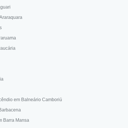
aguari
 Araraquara
s
Araruama
raucária
ia
ncêndio em Balneário Camboriú
 Barbacena
em Barra Mansa