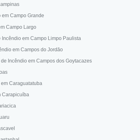
 Campinas
dio em Campo Grande
o em Campo Largo
de Incêndio em Campo Limpo Paulista
ncêndio em Campos do Jordão
s de Incêndio em Campos dos Goytacazes
noas
o em Caraguatatuba
m Carapicuíba
riacica
ruaru
ascavel
Castanhal