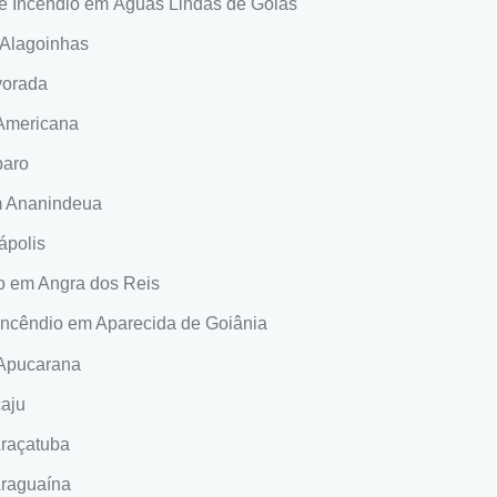
de Incêndio em Águas Lindas de Goiás
 Alagoinhas
vorada
 Americana
paro
em Ananindeua
ápolis
io em Angra dos Reis
 Incêndio em Aparecida de Goiânia
 Apucarana
caju
Araçatuba
Araguaína