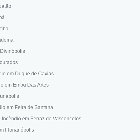
batão
bá
tiba
iadema
 Divinópolis
Dourados
ndio em Duque de Caxias
dio em Embu Das Artes
Eunápolis
dio em Feira de Santana
e Incêndio em Ferraz de Vasconcelos
em Florianópolis