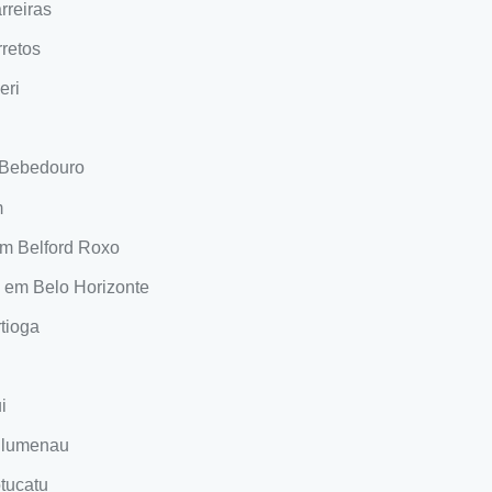
rreiras
rretos
eri
m Bebedouro
m
em Belford Roxo
o em Belo Horizonte
tioga
i
 Blumenau
tucatu