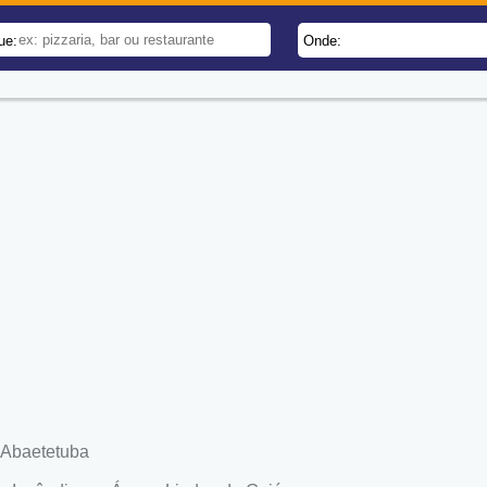
ue:
Onde:
 Abaetetuba