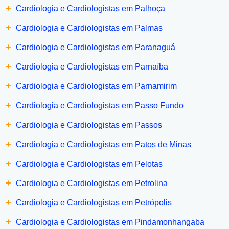
+
Cardiologia e Cardiologistas em Palhoça
+
Cardiologia e Cardiologistas em Palmas
+
Cardiologia e Cardiologistas em Paranaguá
+
Cardiologia e Cardiologistas em Parnaíba
+
Cardiologia e Cardiologistas em Parnamirim
+
Cardiologia e Cardiologistas em Passo Fundo
+
Cardiologia e Cardiologistas em Passos
+
Cardiologia e Cardiologistas em Patos de Minas
+
Cardiologia e Cardiologistas em Pelotas
+
Cardiologia e Cardiologistas em Petrolina
+
Cardiologia e Cardiologistas em Petrópolis
+
Cardiologia e Cardiologistas em Pindamonhangaba