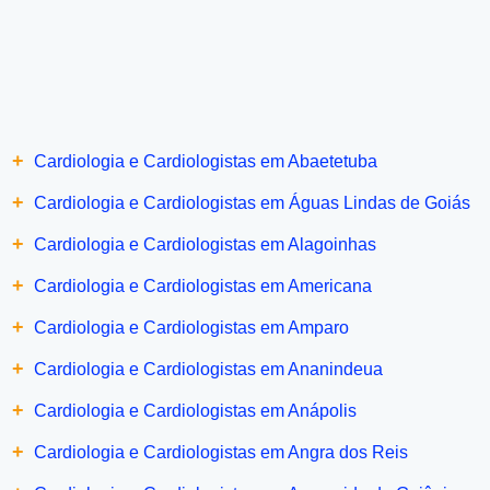
+
Cardiologia e Cardiologistas em Abaetetuba
+
Cardiologia e Cardiologistas em Águas Lindas de Goiás
+
Cardiologia e Cardiologistas em Alagoinhas
+
Cardiologia e Cardiologistas em Americana
+
Cardiologia e Cardiologistas em Amparo
+
Cardiologia e Cardiologistas em Ananindeua
+
Cardiologia e Cardiologistas em Anápolis
+
Cardiologia e Cardiologistas em Angra dos Reis