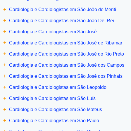
+
Cardiologia e Cardiologistas em São João de Meriti
+
Cardiologia e Cardiologistas em São João Del Rei
+
Cardiologia e Cardiologistas em São José
+
Cardiologia e Cardiologistas em São José de Ribamar
+
Cardiologia e Cardiologistas em São José do Rio Preto
+
Cardiologia e Cardiologistas em São José dos Campos
+
Cardiologia e Cardiologistas em São José dos Pinhais
+
Cardiologia e Cardiologistas em São Leopoldo
+
Cardiologia e Cardiologistas em São Luís
+
Cardiologia e Cardiologistas em São Mateus
+
Cardiologia e Cardiologistas em São Paulo