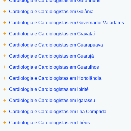
+
Cardiologia e Cardiologistas em Garanhuns
+
Cardiologia e Cardiologistas em Goiânia
+
Cardiologia e Cardiologistas em Governador Valadares
+
Cardiologia e Cardiologistas em Gravataí
+
Cardiologia e Cardiologistas em Guarapuava
+
Cardiologia e Cardiologistas em Guarujá
+
Cardiologia e Cardiologistas em Guarulhos
+
Cardiologia e Cardiologistas em Hortolândia
+
Cardiologia e Cardiologistas em Ibirité
+
Cardiologia e Cardiologistas em Igarassu
+
Cardiologia e Cardiologistas em Ilha Comprida
+
Cardiologia e Cardiologistas em Ilhéus