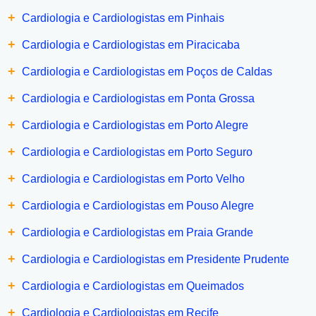
+
Cardiologia e Cardiologistas em Pinhais
+
Cardiologia e Cardiologistas em Piracicaba
+
Cardiologia e Cardiologistas em Poços de Caldas
+
Cardiologia e Cardiologistas em Ponta Grossa
+
Cardiologia e Cardiologistas em Porto Alegre
+
Cardiologia e Cardiologistas em Porto Seguro
+
Cardiologia e Cardiologistas em Porto Velho
+
Cardiologia e Cardiologistas em Pouso Alegre
+
Cardiologia e Cardiologistas em Praia Grande
+
Cardiologia e Cardiologistas em Presidente Prudente
+
Cardiologia e Cardiologistas em Queimados
+
Cardiologia e Cardiologistas em Recife