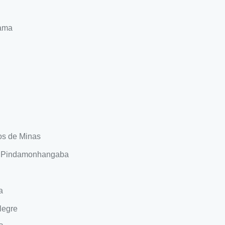
ama
os de Minas
m Pindamonhangaba
a
legre