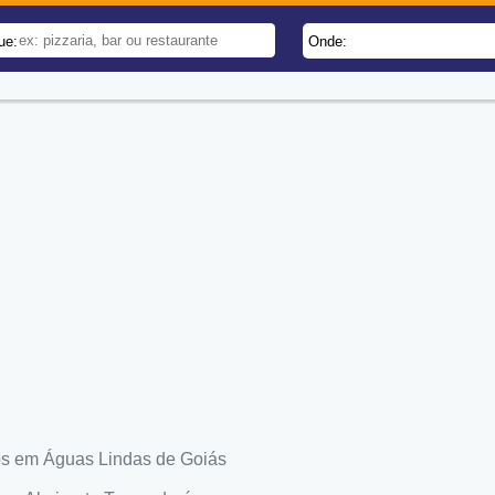
ue:
Onde:
os em Águas Lindas de Goiás