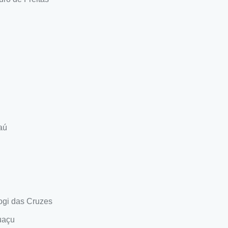
aú
ogi das Cruzes
uaçu