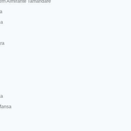
 em Almirante Tamandaré
a
na
ra
na
Mansa