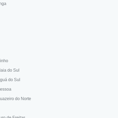
inga
inho
aia do Sul
guá do Sul
Pessoa
uazeiro do Norte
ro de Freitas