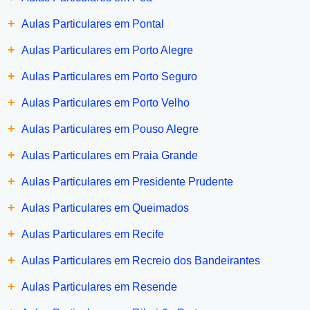
+
Aulas Particulares em Pontal
+
Aulas Particulares em Porto Alegre
+
Aulas Particulares em Porto Seguro
+
Aulas Particulares em Porto Velho
+
Aulas Particulares em Pouso Alegre
+
Aulas Particulares em Praia Grande
+
Aulas Particulares em Presidente Prudente
+
Aulas Particulares em Queimados
+
Aulas Particulares em Recife
+
Aulas Particulares em Recreio dos Bandeirantes
+
Aulas Particulares em Resende