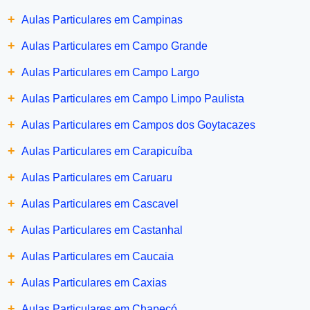
+
Aulas Particulares em Campinas
+
Aulas Particulares em Campo Grande
+
Aulas Particulares em Campo Largo
+
Aulas Particulares em Campo Limpo Paulista
+
Aulas Particulares em Campos dos Goytacazes
+
Aulas Particulares em Carapicuíba
+
Aulas Particulares em Caruaru
+
Aulas Particulares em Cascavel
+
Aulas Particulares em Castanhal
+
Aulas Particulares em Caucaia
+
Aulas Particulares em Caxias
+
Aulas Particulares em Chapecó