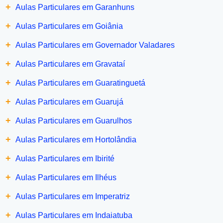
+
Aulas Particulares em Garanhuns
+
Aulas Particulares em Goiânia
+
Aulas Particulares em Governador Valadares
+
Aulas Particulares em Gravataí
+
Aulas Particulares em Guaratinguetá
+
Aulas Particulares em Guarujá
+
Aulas Particulares em Guarulhos
+
Aulas Particulares em Hortolândia
+
Aulas Particulares em Ibirité
+
Aulas Particulares em Ilhéus
+
Aulas Particulares em Imperatriz
+
Aulas Particulares em Indaiatuba