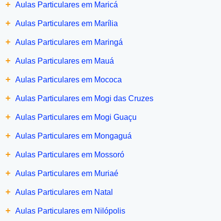
+
Aulas Particulares em Maricá
+
Aulas Particulares em Marília
+
Aulas Particulares em Maringá
+
Aulas Particulares em Mauá
+
Aulas Particulares em Mococa
+
Aulas Particulares em Mogi das Cruzes
+
Aulas Particulares em Mogi Guaçu
+
Aulas Particulares em Mongaguá
+
Aulas Particulares em Mossoró
+
Aulas Particulares em Muriaé
+
Aulas Particulares em Natal
+
Aulas Particulares em Nilópolis