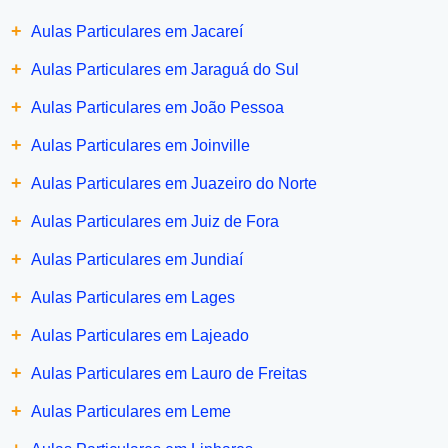
+
Aulas Particulares em Jacareí
+
Aulas Particulares em Jaraguá do Sul
+
Aulas Particulares em João Pessoa
+
Aulas Particulares em Joinville
+
Aulas Particulares em Juazeiro do Norte
+
Aulas Particulares em Juiz de Fora
+
Aulas Particulares em Jundiaí
+
Aulas Particulares em Lages
+
Aulas Particulares em Lajeado
+
Aulas Particulares em Lauro de Freitas
+
Aulas Particulares em Leme