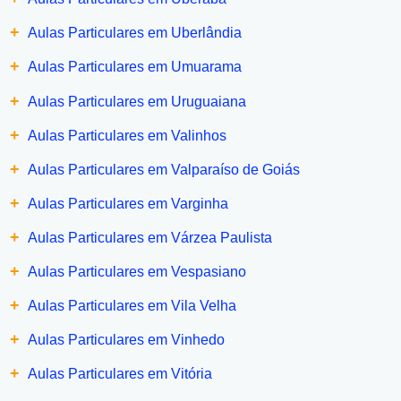
+
Aulas Particulares em Uberlândia
+
Aulas Particulares em Umuarama
+
Aulas Particulares em Uruguaiana
+
Aulas Particulares em Valinhos
+
Aulas Particulares em Valparaíso de Goiás
+
Aulas Particulares em Varginha
+
Aulas Particulares em Várzea Paulista
+
Aulas Particulares em Vespasiano
+
Aulas Particulares em Vila Velha
+
Aulas Particulares em Vinhedo
+
Aulas Particulares em Vitória