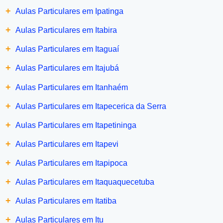
+
Aulas Particulares em Ipatinga
+
Aulas Particulares em Itabira
+
Aulas Particulares em Itaguaí
+
Aulas Particulares em Itajubá
+
Aulas Particulares em Itanhaém
+
Aulas Particulares em Itapecerica da Serra
+
Aulas Particulares em Itapetininga
+
Aulas Particulares em Itapevi
+
Aulas Particulares em Itapipoca
+
Aulas Particulares em Itaquaquecetuba
+
Aulas Particulares em Itatiba
+
Aulas Particulares em Itu