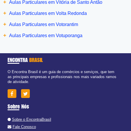
+
Aulas Particulares em Vitória de Santo Antão
+
Aulas Particulares em Volta Redonda
+
Aulas Particulares em Votorantim
+
Aulas Particulares em Votuporanga
ENCONTRA
BRASIL
O Encontra Brasil é um guia de comércios e serviços, que tem
as principais empresas e profissionais nos mais variados ramos
de atividade.
Sobre Nós
Sobre o EncontraBrasil
Fale Conosco