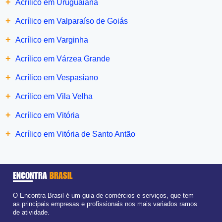
+
Acrílico em Uruguaiana
+
Acrílico em Valparaíso de Goiás
+
Acrílico em Varginha
+
Acrílico em Várzea Grande
+
Acrílico em Vespasiano
+
Acrílico em Vila Velha
+
Acrílico em Vitória
+
Acrílico em Vitória de Santo Antão
ENCONTRA
BRASIL
O Encontra Brasil é um guia de comércios e serviços, que tem
as principais empresas e profissionais nos mais variados ramos
de atividade.