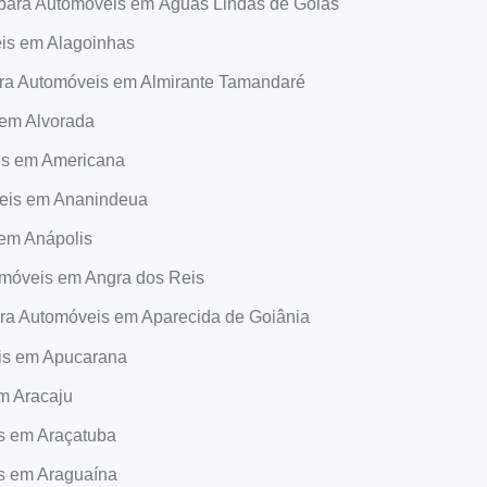
para Automóveis em Águas Lindas de Goiás
is em Alagoinhas
ra Automóveis em Almirante Tamandaré
 em Alvorada
is em Americana
veis em Ananindeua
em Anápolis
omóveis em Angra dos Reis
ra Automóveis em Aparecida de Goiânia
is em Apucarana
m Aracaju
s em Araçatuba
s em Araguaína