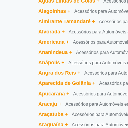
Águas Lindas de Goiás
+
Acessórios 
Alagoinhas
+
Acessórios para Automóve
Almirante Tamandaré
+
Acessórios pa
Alvorada
+
Acessórios para Automóveis
Americana
+
Acessórios para Automóve
Ananindeua
+
Acessórios para Automó
Anápolis
+
Acessórios para Automóveis 
Angra dos Reis
+
Acessórios para Aut
Aparecida de Goiânia
+
Acessórios pa
Apucarana
+
Acessórios para Automóve
Aracaju
+
Acessórios para Automóveis e
Araçatuba
+
Acessórios para Automóvei
Araguaína
+
Acessórios para Automóvei