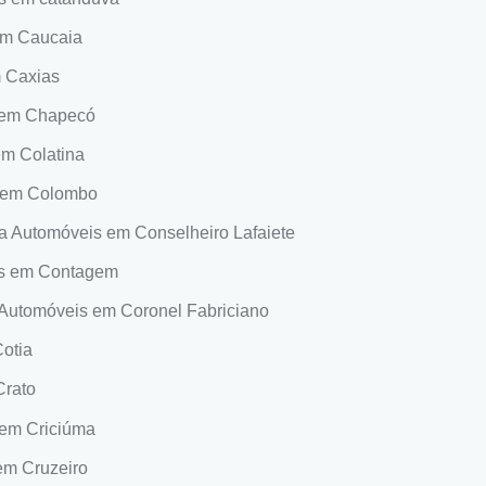
em Caucaia
m Caxias
 em Chapecó
em Colatina
s em Colombo
a Automóveis em Conselheiro Lafaiete
is em Contagem
 Automóveis em Coronel Fabriciano
otia
Crato
 em Criciúma
em Cruzeiro