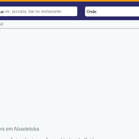
ue:
Onde:
il
eis em Abaetetuba