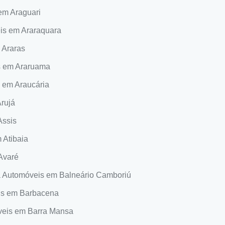
em Araguari
is em Araraquara
 Araras
s em Araruama
 em Araucária
rujá
Assis
 Atibaia
Avaré
a Automóveis em Balneário Camboriú
is em Barbacena
veis em Barra Mansa