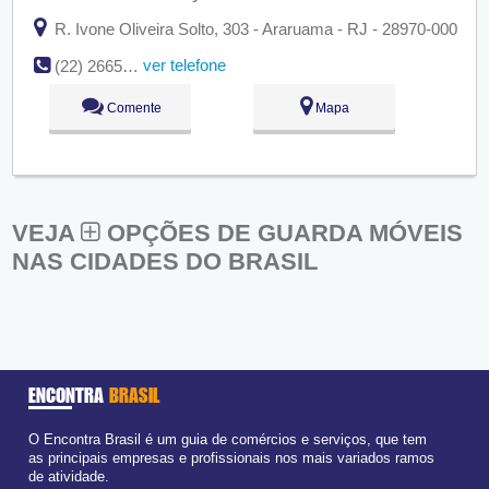
R. Ivone Oliveira Solto, 303 - Araruama - RJ - 28970-000
ver telefone
(22) 2665-3354
Comente
Mapa
VEJA
OPÇÕES DE GUARDA MÓVEIS
NAS CIDADES DO BRASIL
ENCONTRA
BRASIL
O Encontra Brasil é um guia de comércios e serviços, que tem
as principais empresas e profissionais nos mais variados ramos
de atividade.