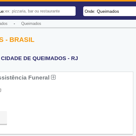
Queimados
ue:
Onde:
-
ados
Queimados
 - BRASIL
CIDADE DE QUEIMADOS - RJ
ssistência Funeral
J