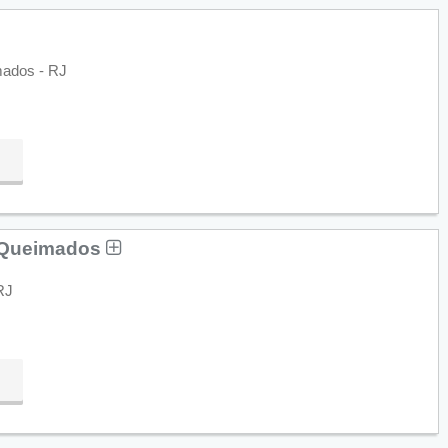
mados - RJ
e Queimados
RJ