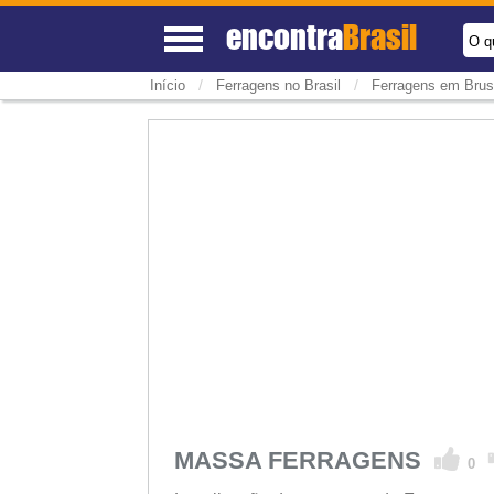
encontra
Brasil
O q
/
/
Início
Ferragens no Brasil
Ferragens em Bru
MASSA FERRAGENS
0