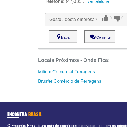
Telefone:
(47)3351-2374
ver telefone
0
0
Gostou desta empresa?
Mapa
Comente
Locais Próximos - Onde Fica:
Milium Comercial Ferragens
Brusfer Comércio de Ferragens
ENCONTRA
BRASIL
O Encontra Brasil é um guia de comércios e serviços, que tem as princi