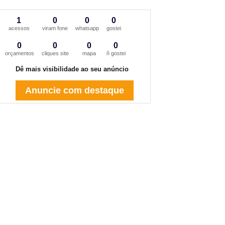
1
0
0
0
acessos
viram fone
whatsapp
gostei
0
0
0
0
orçamentos
cliques site
mapa
ñ gostei
Dê mais visibilidade ao seu anúncio
Anuncie com destaque