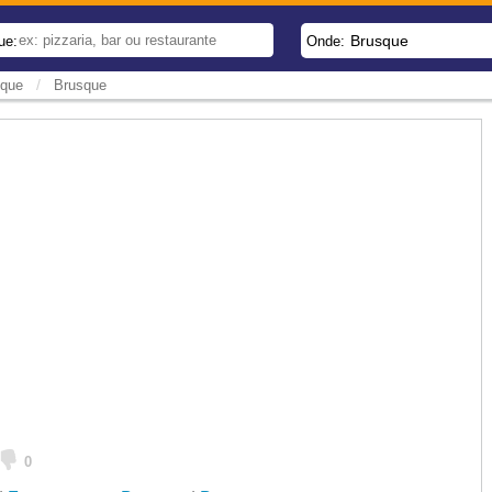
Brusque
ue:
Onde:
/
sque
Brusque
0